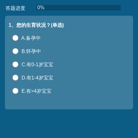
0%
答题进度
1
、您的生育状况？(单选)
A.备孕中
B.怀孕中
C.有0-1岁宝宝
D.有1-4岁宝宝
E.有>4岁宝宝