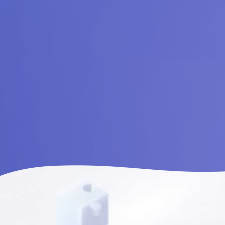
Alula/爱羽乐儿童配
方调制乳粉