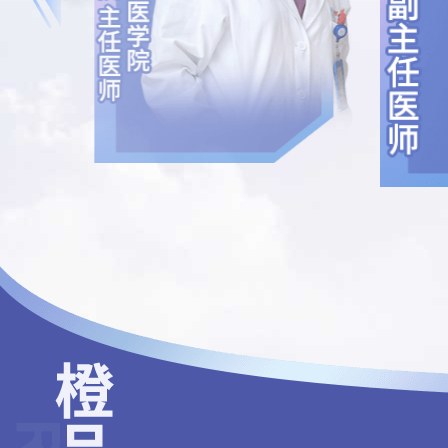
光明牧场幼儿配方奶
粉