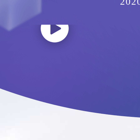
踊跃参与
20
每日金典名作婴幼儿
B
配方奶粉
查看详情 >