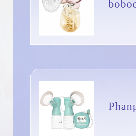
bob
Ph