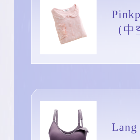
Pin
（中
Lan