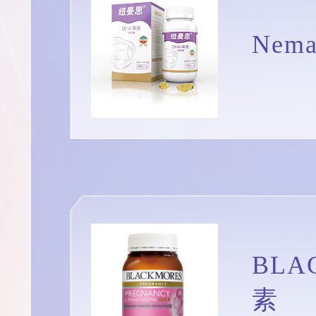
Nem
BL
素