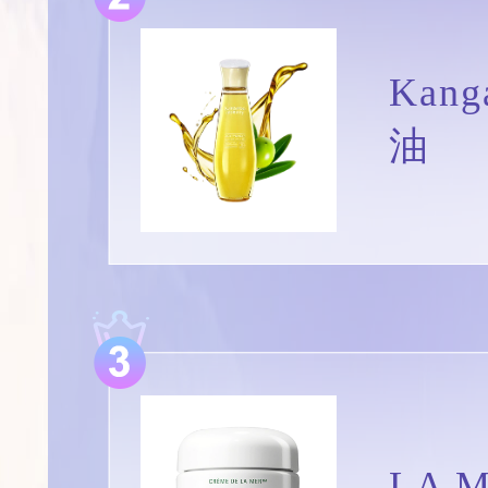
Kan
油
LA