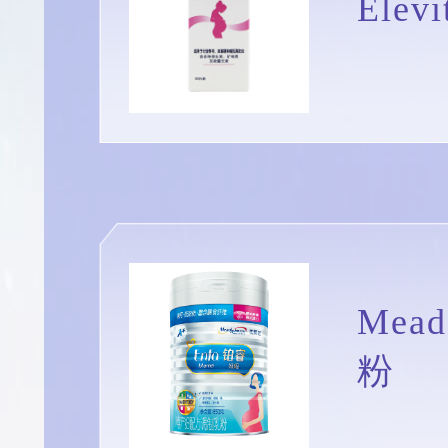
Ele
Mea
粉