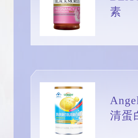
素
Ang
清蛋