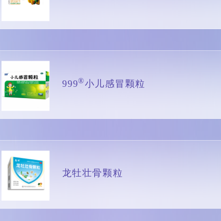
®️
999
小儿感冒颗粒
龙牡壮骨颗粒