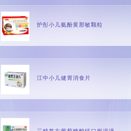
护彤小儿氨酚黄那敏颗粒
江中小儿健胃消食片