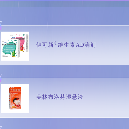
®
伊可新
维生素AD滴剂
美林布洛芬混悬液