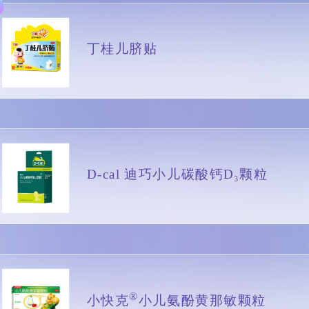
丁桂儿脐贴
D-cal 迪巧小儿碳酸钙D₃颗粒
®
小快克
小儿氨酚黄那敏颗粒