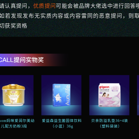
请认真提问，
优质提问
可能会被品牌大佬选中进行回答哦
如若发现发布无实质内容或内容雷同的恶意提问，则
切获奖资格
fmom妈咪爱润尔美幼
爱益森益生菌固体饮料
贝亲防溢乳垫36+4装
儿配方奶粉3段
（小蓝）36g
（塑料袋装）