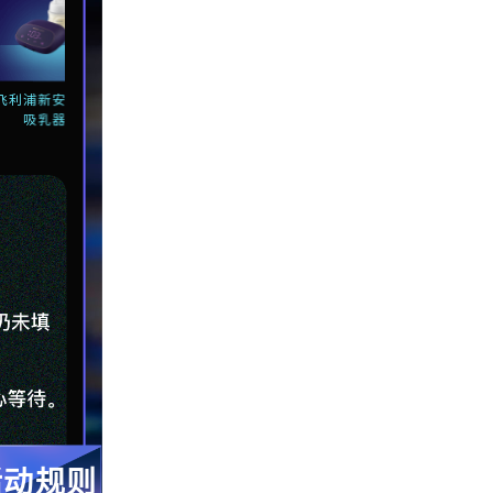
飞利浦新安怡电动双边
小雅象双边电动吸乳器
吸乳器星趣盒
活动规则