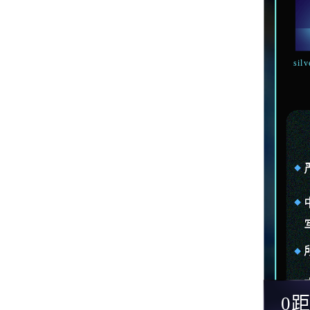
sil
0