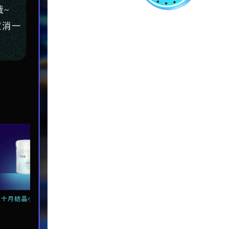
~
取消一
十月结晶小葫芦棉棒
利其尔宝宝衣物专用洗
美安萌安抚奶嘴
涤剂