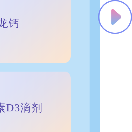
恐龙钙
生素D3滴剂