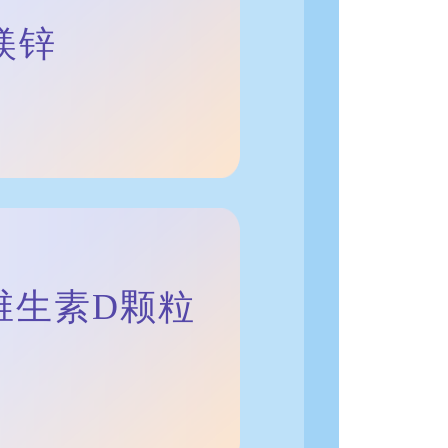
镁锌
钙锌维生素D颗粒