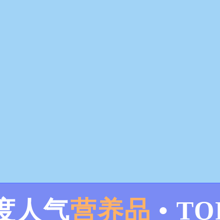
度人气
营养品
• TO