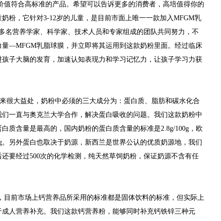
价值符合高标准的产品。希望可以告诉更多的消费者，高培值得你的
童奶粉，它
针对
3-12岁的儿童，是
目前
市面上
唯一一款加入MFGM乳
0多名营养学家、科学家、技术人员和专家组成的团队共同努力，不
量—MFGM乳脂球膜，
并立即将其运用到这款奶粉里面。经过临床
进
孩子大脑的
发育，加速认知表现力和学习记忆力，
让
孩子学习力获
妈带来很大益处，奶粉中必须的三大成分为：蛋白质、脂肪和碳水化合
我们一直与奥克兰大学合作，解决蛋白吸收的问题。我们这款奶粉中
质含量是最高的，国内奶粉的蛋白质含量的标准是2.8g/100g，欧
8g/100g。另外蛋白也取决于奶源，新西兰是世界公认的优质奶源地，我们
还要经过500次的化学检测，纯天然草饲奶粉，保证奶源不含有任
，
目前市场上钙营养品所采用的标准都是固体饮料的标准，但实际上
于成人营养补充
。我们这款钙营养粉，能够同时补充钙铁锌三种元