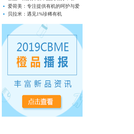
▪
爱荷美：专注提供有机的呵护与爱
▪
贝拉米：遇见1%珍稀有机