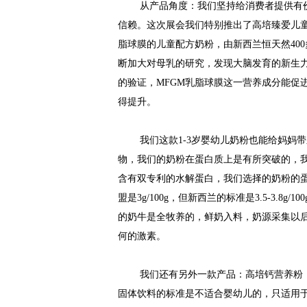
从产品角度：我们坚持给消费者提供有
信赖。这次展会我们特别推出了高培臻爱儿
脂球膜的儿童配方奶粉，由新西兰恒天然40
断加大对母乳的研究，发现大脑发育的新生力
的验证，
MFGM乳脂球膜这一营养成分
能促
得提升。
我们这款
1-3岁婴幼儿奶粉也能给妈
物，我们的奶粉在蛋白质上是有所突破的，
含有双专利的水解蛋白，我们选择的奶粉的蛋白
盟是3g/100g，但新西兰的标准是3.5-3.
的奶牛是全牧养的，鲜奶入料，奶源采集以后
何的激素。
我们还有另外一款产品：高培钙营养粉
固体饮料的标准是不适合婴幼儿的，只
适用