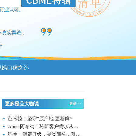
妈妈口碑之选
更多橙品大咖说
更多>>
▪
芭米拉：坚守“原产地 更新鲜”
▪
Abner阿布纳：聆听客户需求从安全做起
▪
强生：消费升级，品类细分，引领母婴护肤新理念