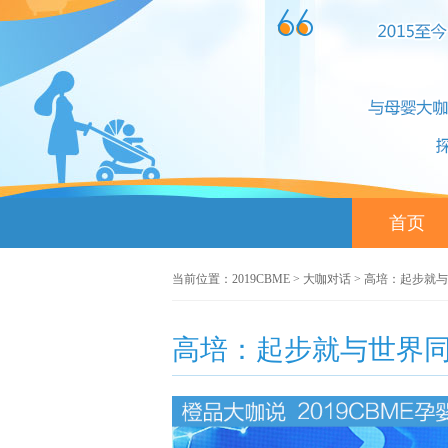
首页
当前位置：
2019CBME
>
大咖对话
> 高培：起步就
高培：起步就与世界